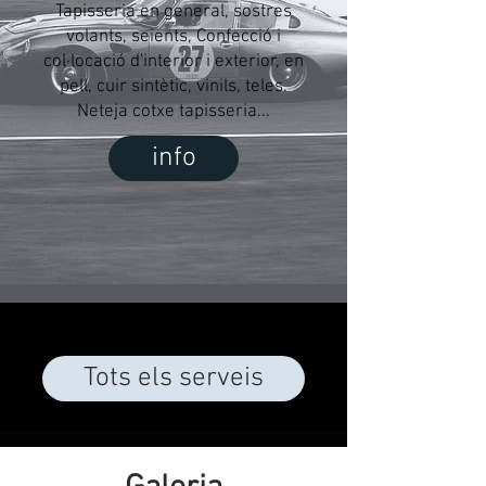
Tapisseria en general, sostres
volants, seients, Confecció i
col·locació d'interior i exterior, en
pell, cuir sintètic, vinils, teles.
Neteja cotxe tapisseria...
info
Tots els serveis