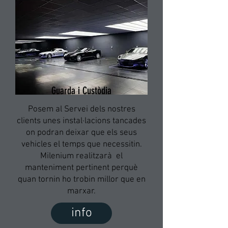
Guarda i Custòdia
Posem al Servei dels nostres
clients unes instal·lacions tancades
on podran deixar que els seus
vehicles el temps que necessitin.
Milenium realitzarà
el
manteniment pertinent perquè
quan tornin ho trobin millor que en
marxar.
info