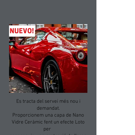
Segellat Ceràmic
Es tracta del servei més nou i
demandat.
Proporcionem una capa de Nano
Vidre Ceràmic fent un efecte Loto
per