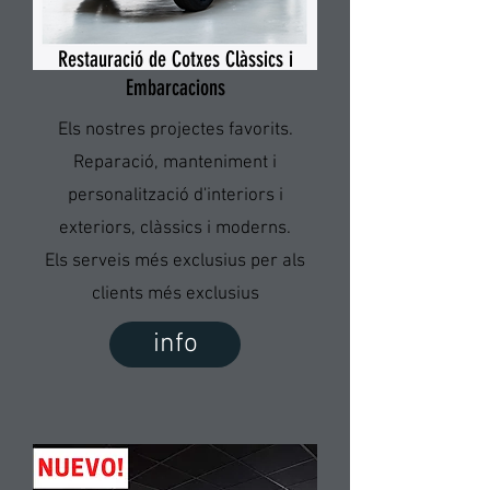
Restauració de
Cotxes Clàssics i
Embarcacions
Els nostres projectes favorits.
Reparació, manteniment i
personalització d'interiors i
exteriors, clàssics i moderns.
Els serveis més exclusius per als
clients més exclusius
info