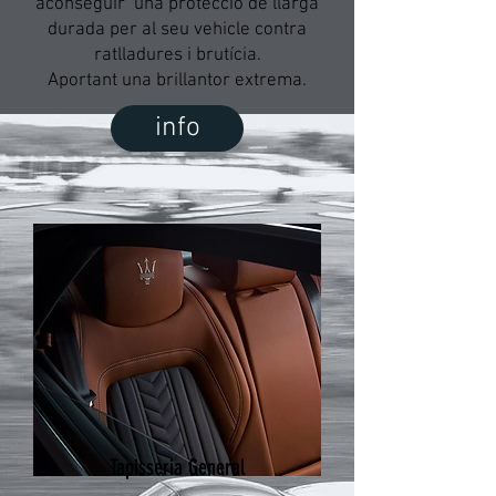
aconseguir
una protecció de llarga
durada per al seu vehicle contra
ratlladures i brutícia.
Aportant una brillantor extrema.
info
Tapisseria General